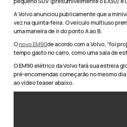
pequeno SUV (presumivelmente o EX30) e u
A Volvo anunciou publicamente que a miniva
vez na quinta-feira. O veículo multiuso pre
uma maneira de ir do ponto A ao B.
O
novo EM90
de acordo com a Volvo, “foi pr
tempo gasto no carro, como uma sala de es
O EM90 elétrico da Volvo fará sua estreia g
pré-encomendas começarão no mesmo dia pa
ao vídeo teaser abaixo.