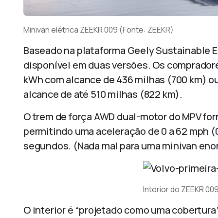
Minivan elétrica ZEEKR 009 (Fonte: ZEEKR)
Baseado na plataforma Geely Sustainable E
disponível em duas versões. Os compradore
kWh com alcance de 436 milhas (700 km) ou
alcance de até 510 milhas (822 km).
O trem de força AWD dual-motor do MPV forn
permitindo uma aceleração de 0 a 62 mph (
segundos. (Nada mal para uma minivan eno
Interior do ZEEKR 00
O interior é “projetado como uma cobertur