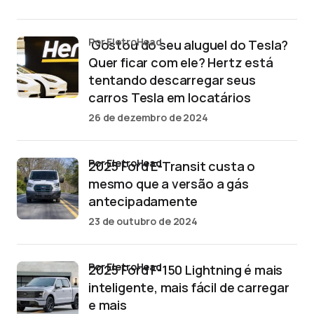
por EletroHead
‘Gostou do seu aluguel do Tesla?
Quer ficar com ele? Hertz está
tentando descarregar seus
carros Tesla em locatários
26 de dezembro de 2024
por EletroHead
2025 Ford E-Transit custa o
mesmo que a versão a gás
antecipadamente
23 de outubro de 2024
por EletroHead
2025 Ford F-150 Lightning é mais
inteligente, mais fácil de carregar
e mais