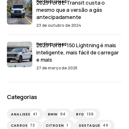
por EletroHead
2025 Ford E-Transit custa o
mesmo que a versão a gás
antecipadamente
23 de outubro de 2024
por EletroHead
2025 Ford F-150 Lightning é mais
inteligente, mais fácil de carregar
e mais
27 de março de 2025
Categorias
41
94
159
ANALISES
BMW
BYD
73
1
49
CARROS
CITROEN
DESTAQUE