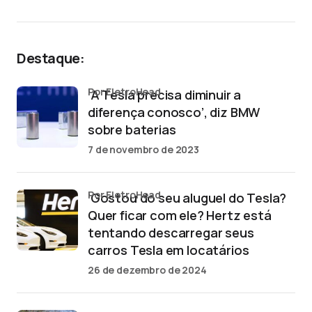
Destaque:
por EletroHead
‘A Tesla precisa diminuir a
diferença conosco’, diz BMW
sobre baterias
7 de novembro de 2023
por EletroHead
‘Gostou do seu aluguel do Tesla?
Quer ficar com ele? Hertz está
tentando descarregar seus
carros Tesla em locatários
26 de dezembro de 2024