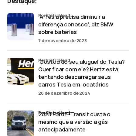
Destaque:
por EletroHead
‘A Tesla precisa diminuir a
diferença conosco’, diz BMW
sobre baterias
7 de novembro de 2023
por EletroHead
‘Gostou do seu aluguel do Tesla?
Quer ficar com ele? Hertz está
tentando descarregar seus
carros Tesla em locatários
26 de dezembro de 2024
por EletroHead
2025 Ford E-Transit custa o
mesmo que a versão a gás
antecipadamente