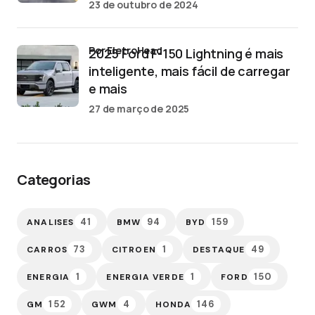
23 de outubro de 2024
por EletroHead
2025 Ford F-150 Lightning é mais
inteligente, mais fácil de carregar
e mais
27 de março de 2025
Categorias
41
94
159
ANALISES
BMW
BYD
73
1
49
CARROS
CITROEN
DESTAQUE
1
1
150
ENERGIA
ENERGIA VERDE
FORD
152
4
146
GM
GWM
HONDA