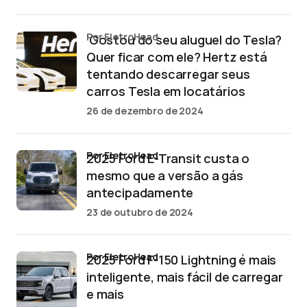
por EletroHead
‘Gostou do seu aluguel do Tesla?
Quer ficar com ele? Hertz está
tentando descarregar seus
carros Tesla em locatários
26 de dezembro de 2024
por EletroHead
2025 Ford E-Transit custa o
mesmo que a versão a gás
antecipadamente
23 de outubro de 2024
por EletroHead
2025 Ford F-150 Lightning é mais
inteligente, mais fácil de carregar
e mais