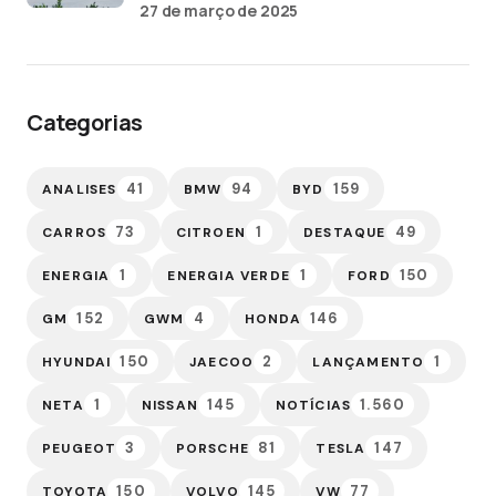
27 de março de 2025
Categorias
41
94
159
ANALISES
BMW
BYD
73
1
49
CARROS
CITROEN
DESTAQUE
1
1
150
ENERGIA
ENERGIA VERDE
FORD
152
4
146
GM
GWM
HONDA
150
2
1
HYUNDAI
JAECOO
LANÇAMENTO
1
145
1.560
NETA
NISSAN
NOTÍCIAS
3
81
147
PEUGEOT
PORSCHE
TESLA
150
145
77
TOYOTA
VOLVO
VW