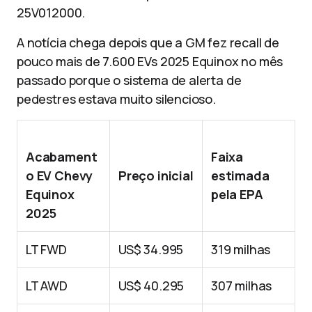
25V012000.
A notícia chega depois que a GM fez recall de
pouco mais de 7.600 EVs 2025 Equinox no mês
passado porque o sistema de alerta de
pedestres estava muito silencioso.
Acabament
Faixa
o EV Chevy
Preço inicial
estimada
Equinox
pela EPA
2025
LT FWD
US$ 34.995
319 milhas
LT AWD
US$ 40.295
307 milhas