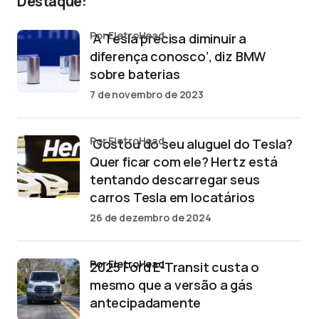
Destaque:
por EletroHead
‘A Tesla precisa diminuir a
diferença conosco’, diz BMW
sobre baterias
7 de novembro de 2023
por EletroHead
‘Gostou do seu aluguel do Tesla?
Quer ficar com ele? Hertz está
tentando descarregar seus
carros Tesla em locatários
26 de dezembro de 2024
por EletroHead
2025 Ford E-Transit custa o
mesmo que a versão a gás
antecipadamente