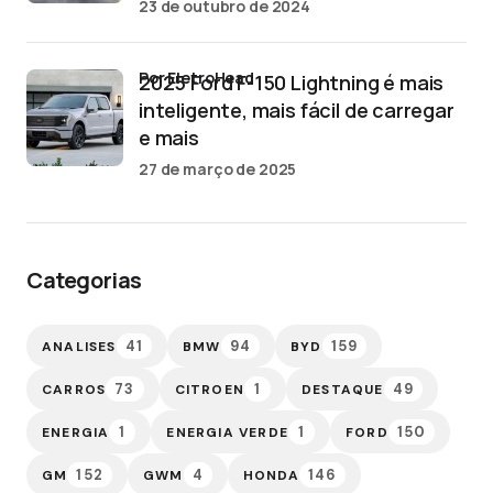
23 de outubro de 2024
por EletroHead
2025 Ford F-150 Lightning é mais
inteligente, mais fácil de carregar
e mais
27 de março de 2025
Categorias
41
94
159
ANALISES
BMW
BYD
73
1
49
CARROS
CITROEN
DESTAQUE
1
1
150
ENERGIA
ENERGIA VERDE
FORD
152
4
146
GM
GWM
HONDA