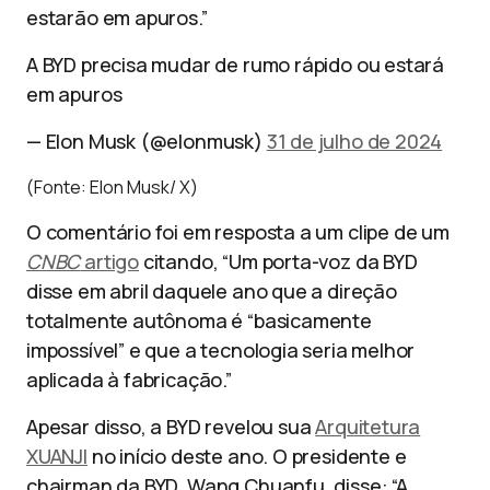
estarão em apuros.”
A BYD precisa mudar de rumo rápido ou estará
em apuros
— Elon Musk (@elonmusk)
31 de julho de 2024
(Fonte: Elon Musk/ X)
O comentário foi em resposta a um clipe de um
CNBC
artigo
citando, “Um porta-voz da BYD
disse em abril daquele ano que a direção
totalmente autônoma é “basicamente
impossível” e que a tecnologia seria melhor
aplicada à fabricação.”
Apesar disso, a BYD revelou sua
Arquitetura
XUANJI
no início deste ano. O presidente e
chairman da BYD, Wang Chuanfu, disse: “A