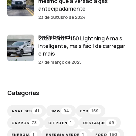
mesmo que a versão a gás
antecipadamente
23 de outubro de 2024
por EletroHead
2025 Ford F-150 Lightning é mais
inteligente, mais fácil de carregar
e mais
27 de março de 2025
Categorias
41
94
159
ANALISES
BMW
BYD
73
1
49
CARROS
CITROEN
DESTAQUE
1
1
150
ENERGIA
ENERGIA VERDE
FORD