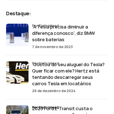
Destaque:
por EletroHead
‘A Tesla precisa diminuir a
diferença conosco’, diz BMW
sobre baterias
7 de novembro de 2023
por EletroHead
‘Gostou do seu aluguel do Tesla?
Quer ficar com ele? Hertz está
tentando descarregar seus
carros Tesla em locatários
26 de dezembro de 2024
por EletroHead
2025 Ford E-Transit custa o