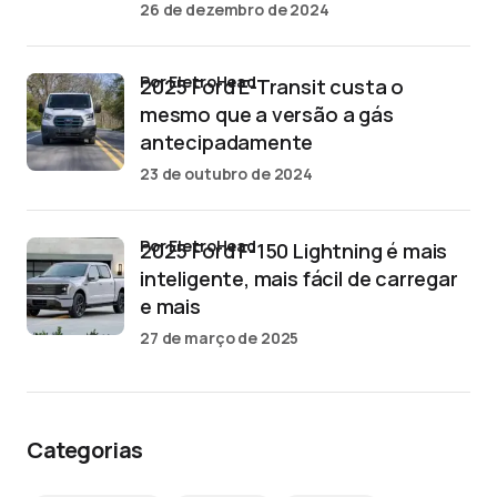
26 de dezembro de 2024
por EletroHead
2025 Ford E-Transit custa o
mesmo que a versão a gás
antecipadamente
23 de outubro de 2024
por EletroHead
2025 Ford F-150 Lightning é mais
inteligente, mais fácil de carregar
e mais
27 de março de 2025
Categorias