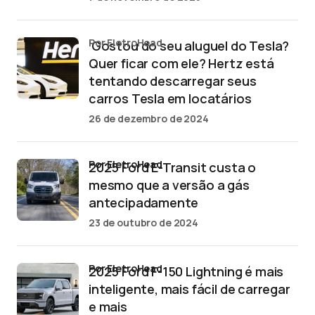
por EletroHead
‘Gostou do seu aluguel do Tesla?
Quer ficar com ele? Hertz está
tentando descarregar seus
carros Tesla em locatários
26 de dezembro de 2024
por EletroHead
2025 Ford E-Transit custa o
mesmo que a versão a gás
antecipadamente
23 de outubro de 2024
por EletroHead
2025 Ford F-150 Lightning é mais
inteligente, mais fácil de carregar
e mais