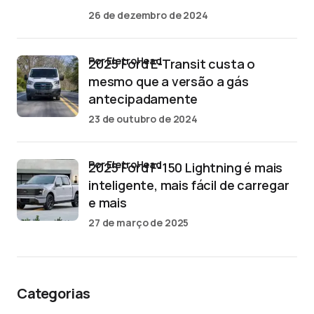
26 de dezembro de 2024
por EletroHead
2025 Ford E-Transit custa o
mesmo que a versão a gás
antecipadamente
23 de outubro de 2024
por EletroHead
2025 Ford F-150 Lightning é mais
inteligente, mais fácil de carregar
e mais
27 de março de 2025
Categorias