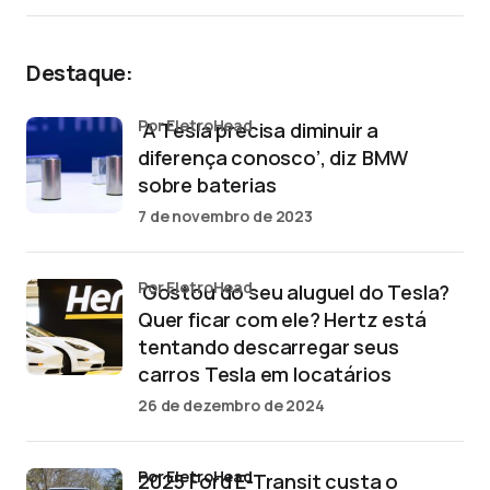
Destaque:
por EletroHead
‘A Tesla precisa diminuir a
diferença conosco’, diz BMW
sobre baterias
7 de novembro de 2023
por EletroHead
‘Gostou do seu aluguel do Tesla?
Quer ficar com ele? Hertz está
tentando descarregar seus
carros Tesla em locatários
26 de dezembro de 2024
por EletroHead
2025 Ford E-Transit custa o