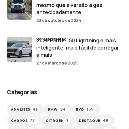
mesmo que a versão a gás
antecipadamente
23 de outubro de 2024
por EletroHead
2025 Ford F-150 Lightning é mais
inteligente, mais fácil de carregar
e mais
27 de março de 2025
Categorias
41
94
159
ANALISES
BMW
BYD
73
1
49
CARROS
CITROEN
DESTAQUE