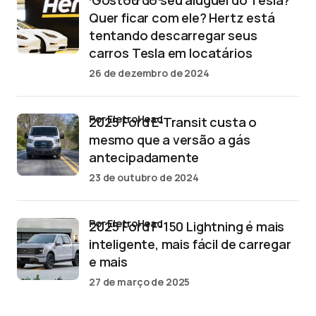
‘Gostou do seu aluguel do Tesla?
Quer ficar com ele? Hertz está
tentando descarregar seus
carros Tesla em locatários
26 de dezembro de 2024
por EletroHead
2025 Ford E-Transit custa o
mesmo que a versão a gás
antecipadamente
23 de outubro de 2024
por EletroHead
2025 Ford F-150 Lightning é mais
inteligente, mais fácil de carregar
e mais
27 de março de 2025