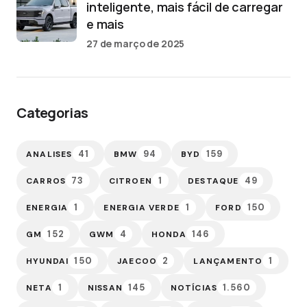
inteligente, mais fácil de carregar
e mais
27 de março de 2025
Categorias
41
94
159
ANALISES
BMW
BYD
73
1
49
CARROS
CITROEN
DESTAQUE
1
1
150
ENERGIA
ENERGIA VERDE
FORD
152
4
146
GM
GWM
HONDA
150
2
1
HYUNDAI
JAECOO
LANÇAMENTO
1
145
1.560
NETA
NISSAN
NOTÍCIAS