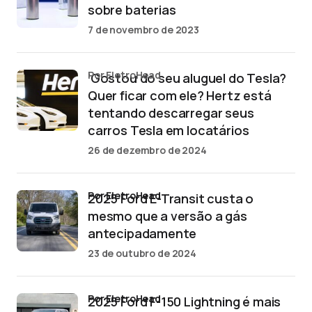
sobre baterias
7 de novembro de 2023
por EletroHead
‘Gostou do seu aluguel do Tesla?
Quer ficar com ele? Hertz está
tentando descarregar seus
carros Tesla em locatários
26 de dezembro de 2024
por EletroHead
2025 Ford E-Transit custa o
mesmo que a versão a gás
antecipadamente
23 de outubro de 2024
por EletroHead
2025 Ford F-150 Lightning é mais