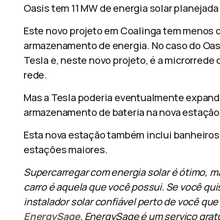
Oasis tem 11 MW de energia solar planejad
Este novo projeto em Coalinga tem menos d
armazenamento de energia. No caso do Oasi
Tesla e, neste novo projeto, é a microrred
rede.
Mas a Tesla poderia eventualmente expandir
armazenamento de bateria na nova estação
Esta nova estação também inclui banheiros
estações maiores.
Supercarregar com energia solar é ótimo, ma
carro é aquela que você possui. Se você qui
instalador solar confiável perto de você qu
EnergySage
. EnergySage é um serviço gratu