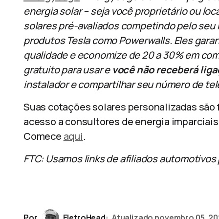
energia solar – seja você proprietário ou lo
solares pré-avaliados competindo pelo seu 
produtos Tesla como Powerwalls. Eles gara
qualidade e economize de 20 a 30% em com
gratuito para usar e
você não receberá lig
instalador e compartilhar seu número de tel
Suas cotações solares personalizadas são f
acesso a consultores de energia imparciais
Comece
aqui
.
FTC: Usamos links de afiliados automotivos
Por
EletroHead
Atualizado
novembro 05, 20