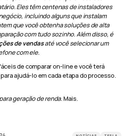
catário. Eles têm centenas de instaladores
negócio, incluindo alguns que instalam
ntem que você obtenha soluções de alta
paração com tudo sozinho. Além disso, é
ações de vendas
até você selecionar um
efone com ele.
áceis de comparar on-line e você terá
 para ajudá-lo em cada etapa do processo.
 para geração de renda.
Mais.
24
NOTÍCIAS
TESLA