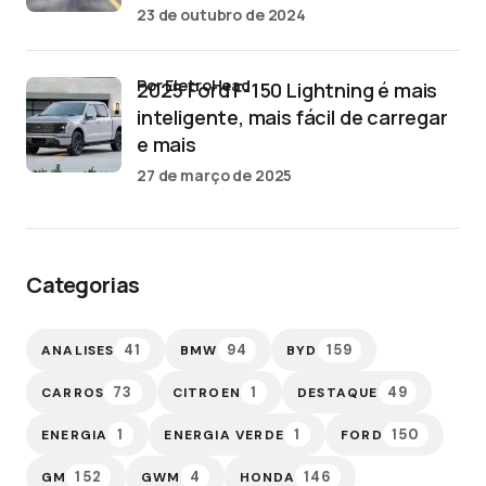
23 de outubro de 2024
por EletroHead
2025 Ford F-150 Lightning é mais
inteligente, mais fácil de carregar
e mais
27 de março de 2025
Categorias
41
94
159
ANALISES
BMW
BYD
73
1
49
CARROS
CITROEN
DESTAQUE
1
1
150
ENERGIA
ENERGIA VERDE
FORD
152
4
146
GM
GWM
HONDA