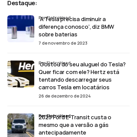
Destaque:
por EletroHead
‘A Tesla precisa diminuir a
diferença conosco’, diz BMW
sobre baterias
7 de novembro de 2023
por EletroHead
‘Gostou do seu aluguel do Tesla?
Quer ficar com ele? Hertz está
tentando descarregar seus
carros Tesla em locatários
26 de dezembro de 2024
por EletroHead
2025 Ford E-Transit custa o
mesmo que a versão a gás
antecipadamente