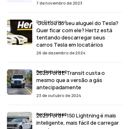
7 de novembro de 2023
por EletroHead
‘Gostou do seu aluguel do Tesla?
Quer ficar com ele? Hertz está
tentando descarregar seus
carros Tesla em locatários
26 de dezembro de 2024
por EletroHead
2025 Ford E-Transit custa o
mesmo que a versão a gás
antecipadamente
23 de outubro de 2024
por EletroHead
2025 Ford F-150 Lightning é mais
inteligente, mais fácil de carregar