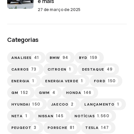
e mais
27 de março de 2025
Categorias
41
94
159
ANALISES
BMW
BYD
73
1
49
CARROS
CITROEN
DESTAQUE
1
1
150
ENERGIA
ENERGIA VERDE
FORD
152
4
146
GM
GWM
HONDA
150
2
1
HYUNDAI
JAECOO
LANÇAMENTO
1
145
1.560
NETA
NISSAN
NOTÍCIAS
3
81
147
PEUGEOT
PORSCHE
TESLA