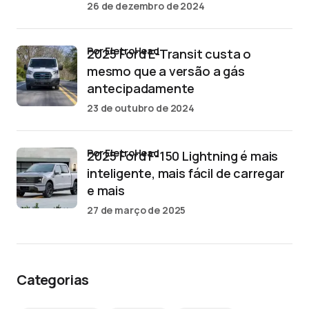
26 de dezembro de 2024
por EletroHead
2025 Ford E-Transit custa o
mesmo que a versão a gás
antecipadamente
23 de outubro de 2024
por EletroHead
2025 Ford F-150 Lightning é mais
inteligente, mais fácil de carregar
e mais
27 de março de 2025
Categorias