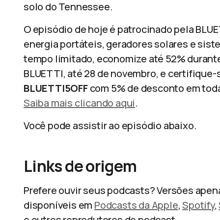
solo do Tennessee.
O episódio de hoje é patrocinado pela BLUE
energia portáteis, geradores solares e si
tempo limitado, economize até 52% durante
BLUETTI, até 28 de novembro, e certifique-
BLUETTI5OFF
com 5% de desconto em todas
Saiba mais clicando aqui
.
Você pode assistir ao episódio abaixo.
Links de origem
Prefere ouvir seus podcasts? Versões apen
disponíveis em
Podcasts da Apple
,
Spotify
,
e outros reprodutores de podcast.