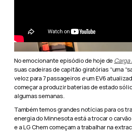
No emocionante episódio de hoje de
Carga 
suas cadeiras de capitão giratórias “uma “sa
veloz para 7 passageiros
e
um EV6 atualizad
começar a produzir baterias de estado sól
algumas semanas.
Também temos grandes notícias para os tr
energia do Minnesota está a trocar o carvão
e a LG Chem começam a trabalhar na extracç