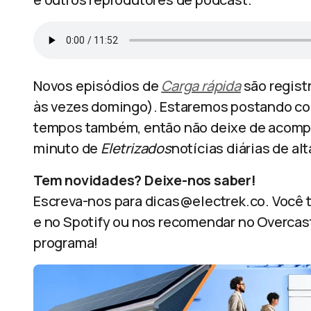
Novos episódios de
Carga rápida
são regist
às vezes domingo). Estaremos postando c
tempos também, então não deixe de acompa
minuto de
Eletrizados
notícias diárias de al
Tem novidades? Deixe-nos saber!
Escreva-nos para dicas@electrek.co. Você 
e no Spotify ou nos recomendar no Overcast
programa!