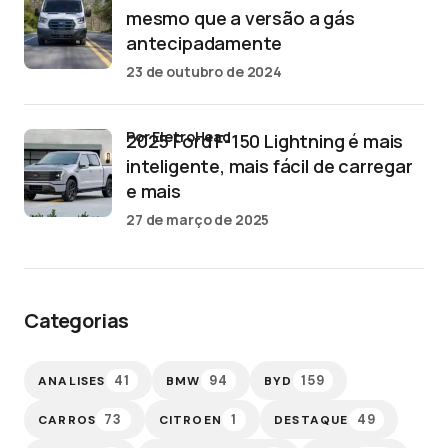
mesmo que a versão a gás
antecipadamente
23 de outubro de 2024
por EletroHead
2025 Ford F-150 Lightning é mais
inteligente, mais fácil de carregar
e mais
27 de março de 2025
Categorias
41
94
159
ANALISES
BMW
BYD
73
1
49
CARROS
CITROEN
DESTAQUE