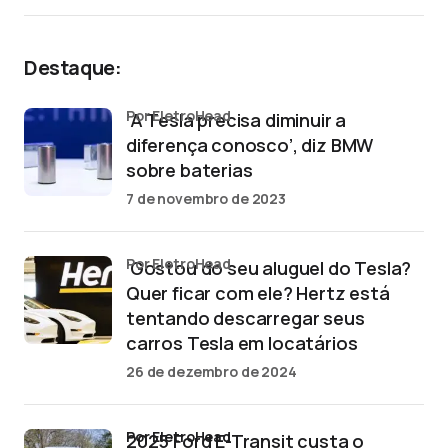
Destaque:
por EletroHead
‘A Tesla precisa diminuir a
diferença conosco’, diz BMW
sobre baterias
7 de novembro de 2023
por EletroHead
‘Gostou do seu aluguel do Tesla?
Quer ficar com ele? Hertz está
tentando descarregar seus
carros Tesla em locatários
26 de dezembro de 2024
por EletroHead
2025 Ford E-Transit custa o