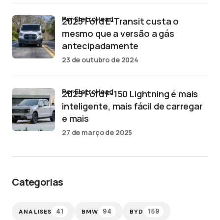
por EletroHead
2025 Ford E-Transit custa o
mesmo que a versão a gás
antecipadamente
23 de outubro de 2024
por EletroHead
2025 Ford F-150 Lightning é mais
inteligente, mais fácil de carregar
e mais
27 de março de 2025
Categorias
41
94
159
ANALISES
BMW
BYD