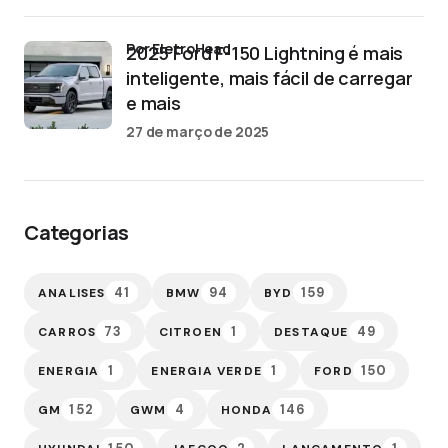
por EletroHead
2025 Ford F-150 Lightning é mais
inteligente, mais fácil de carregar
e mais
27 de março de 2025
Categorias
41
94
159
ANALISES
BMW
BYD
73
1
49
CARROS
CITROEN
DESTAQUE
1
1
150
ENERGIA
ENERGIA VERDE
FORD
152
4
146
GM
GWM
HONDA