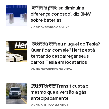
por EletroHead
‘A Tesla precisa diminuir a
diferença conosco’, diz BMW
sobre baterias
7 de novembro de 2023
por EletroHead
‘Gostou do seu aluguel do Tesla?
Quer ficar com ele? Hertz está
tentando descarregar seus
carros Tesla em locatários
26 de dezembro de 2024
por EletroHead
2025 Ford E-Transit custa o
mesmo que a versão a gás
antecipadamente
23 de outubro de 2024