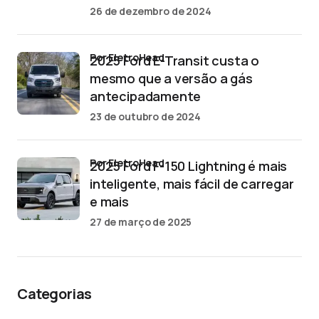
26 de dezembro de 2024
por EletroHead
2025 Ford E-Transit custa o
mesmo que a versão a gás
antecipadamente
23 de outubro de 2024
por EletroHead
2025 Ford F-150 Lightning é mais
inteligente, mais fácil de carregar
e mais
27 de março de 2025
Categorias