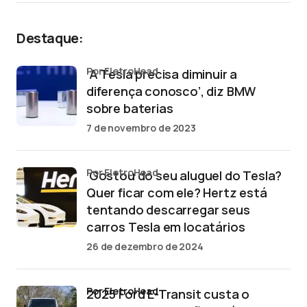
Destaque:
por EletroHead
‘A Tesla precisa diminuir a
diferença conosco’, diz BMW
sobre baterias
7 de novembro de 2023
por EletroHead
‘Gostou do seu aluguel do Tesla?
Quer ficar com ele? Hertz está
tentando descarregar seus
carros Tesla em locatários
26 de dezembro de 2024
por EletroHead
2025 Ford E-Transit custa o