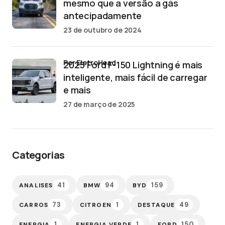
mesmo que a versão a gás
antecipadamente
23 de outubro de 2024
por EletroHead
2025 Ford F-150 Lightning é mais
inteligente, mais fácil de carregar
e mais
27 de março de 2025
Categorias
41
94
159
ANALISES
BMW
BYD
73
1
49
CARROS
CITROEN
DESTAQUE
1
1
150
ENERGIA
ENERGIA VERDE
FORD