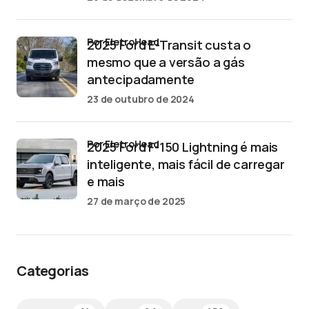
por EletroHead
2025 Ford E-Transit custa o
mesmo que a versão a gás
antecipadamente
23 de outubro de 2024
por EletroHead
2025 Ford F-150 Lightning é mais
inteligente, mais fácil de carregar
e mais
27 de março de 2025
Categorias