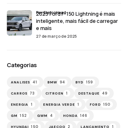
por EletroHead
2025 Ford F-150 Lightning é mais
inteligente, mais fácil de carregar
e mais
27 de março de 2025
Categorias
41
94
159
ANALISES
BMW
BYD
73
1
49
CARROS
CITROEN
DESTAQUE
1
1
150
ENERGIA
ENERGIA VERDE
FORD
152
4
146
GM
GWM
HONDA
150
2
1
HYUNDAI
JAECOO
LANÇAMENTO