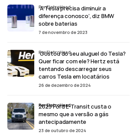
por EletroHead
‘A Tesla precisa diminuir a
diferença conosco’, diz BMW
sobre baterias
7 de novembro de 2023
por EletroHead
‘Gostou do seu aluguel do Tesla?
Quer ficar com ele? Hertz está
tentando descarregar seus
carros Tesla em locatários
26 de dezembro de 2024
por EletroHead
2025 Ford E-Transit custa o
mesmo que a versão a gás
antecipadamente
23 de outubro de 2024