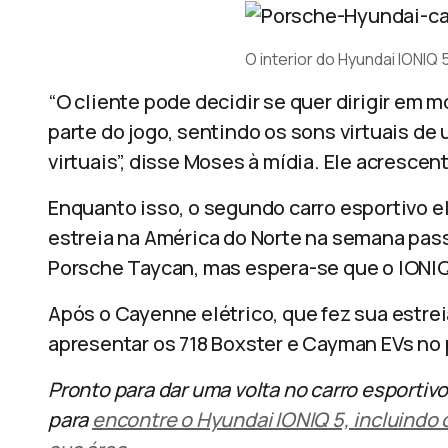
O interior do Hyundai IONIQ 
“O cliente pode decidir se quer dirigir em 
parte do jogo, sentindo os sons virtuais de
virtuais”, disse Moses à mídia. Ele acrescent
Enquanto isso, o segundo carro esportivo el
estreia na América do Norte na semana pa
Porsche Taycan, mas espera-se que o IONIQ
Após o Cayenne elétrico, que fez sua estre
apresentar os 718 Boxster e Cayman EVs n
Pronto para dar uma volta no carro esportivo
para
encontre o Hyundai IONIQ 5, incluind