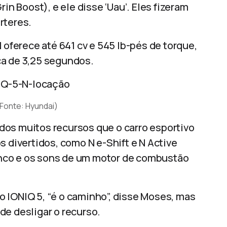
in Boost), e ele disse ‘Uau’. Eles fizeram
rteres.
 oferece até 641 cv e 545 lb-pés de torque,
ca de 3,25 segundos.
(Fonte: Hyundai)
dos muitos recursos que o carro esportivo
s divertidos, como N e-Shift e N Active
nco e os sons de um motor de combustão
 IONIQ 5, “é o caminho”, disse Moses, mas
de desligar o recurso.