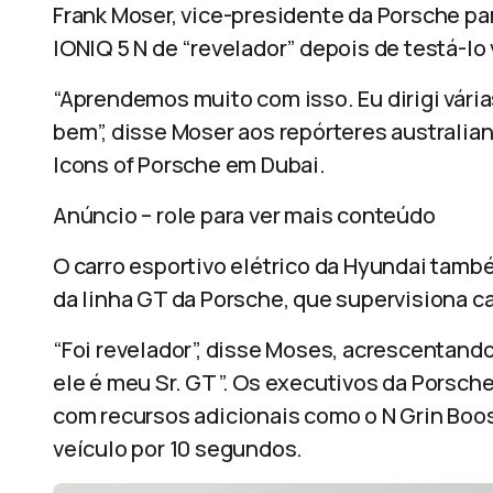
Frank Moser, vice-presidente da Porsche par
IONIQ 5 N de “revelador” depois de testá-lo 
“Aprendemos muito com isso. Eu dirigi vária
bem”, disse Moser aos repórteres australia
Icons of Porsche em Dubai.
Anúncio – role para ver mais conteúdo
O carro esportivo elétrico da Hyundai tam
da linha GT da Porsche, que supervisiona ca
“Foi revelador”, disse Moses, acrescentand
ele é meu Sr. GT”. Os executivos da Porsc
com recursos adicionais como o N Grin Boos
veículo por 10 segundos.