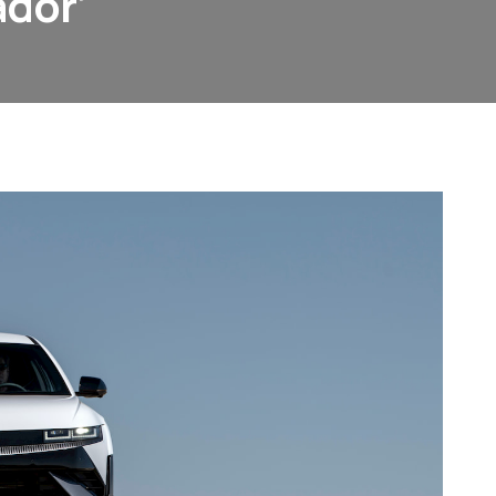
ador’