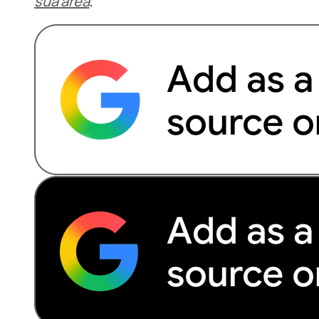
sua área
.