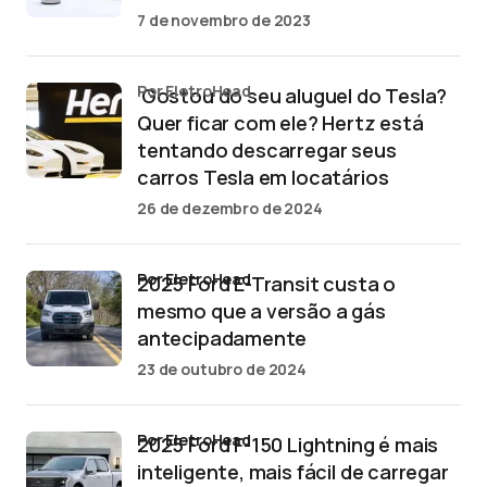
7 de novembro de 2023
por EletroHead
‘Gostou do seu aluguel do Tesla?
Quer ficar com ele? Hertz está
tentando descarregar seus
carros Tesla em locatários
26 de dezembro de 2024
por EletroHead
2025 Ford E-Transit custa o
mesmo que a versão a gás
antecipadamente
23 de outubro de 2024
por EletroHead
2025 Ford F-150 Lightning é mais
inteligente, mais fácil de carregar