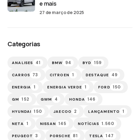
e mais
27 de março de 2025
Categorias
41
94
159
ANALISES
BMW
BYD
73
1
49
CARROS
CITROEN
DESTAQUE
1
1
150
ENERGIA
ENERGIA VERDE
FORD
152
4
146
GM
GWM
HONDA
150
2
1
HYUNDAI
JAECOO
LANÇAMENTO
1
145
1.560
NETA
NISSAN
NOTÍCIAS
3
81
147
PEUGEOT
PORSCHE
TESLA