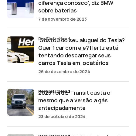
diferença conosco’, diz BMW
sobre baterias
7 de novembro de 2023
por EletroHead
‘Gostou do seu aluguel do Tesla?
Quer ficar com ele? Hertz está
tentando descarregar seus
carros Tesla em locatários
26 de dezembro de 2024
por EletroHead
2025 Ford E-Transit custa o
mesmo que a versão a gás
antecipadamente
23 de outubro de 2024