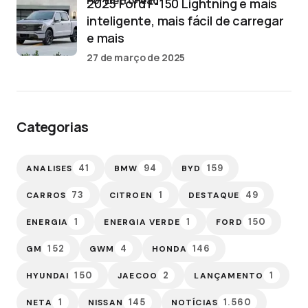
por EletroHead
2025 Ford F-150 Lightning é mais
inteligente, mais fácil de carregar
e mais
27 de março de 2025
Categorias
41
94
159
ANALISES
BMW
BYD
73
1
49
CARROS
CITROEN
DESTAQUE
1
1
150
ENERGIA
ENERGIA VERDE
FORD
152
4
146
GM
GWM
HONDA
150
2
1
HYUNDAI
JAECOO
LANÇAMENTO
1
145
1.560
NETA
NISSAN
NOTÍCIAS