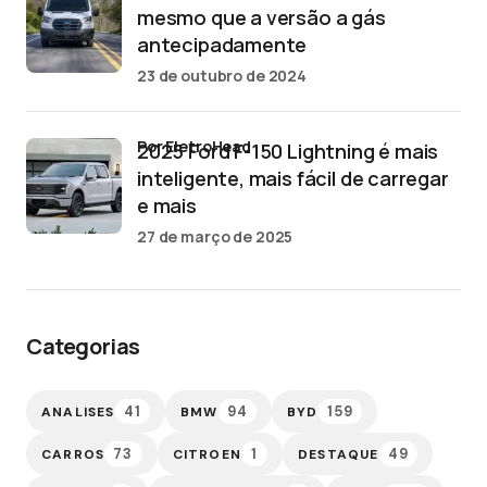
mesmo que a versão a gás
antecipadamente
23 de outubro de 2024
por EletroHead
2025 Ford F-150 Lightning é mais
inteligente, mais fácil de carregar
e mais
27 de março de 2025
Categorias
41
94
159
ANALISES
BMW
BYD
73
1
49
CARROS
CITROEN
DESTAQUE