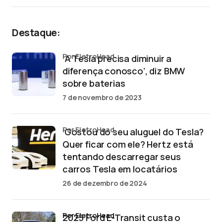
Destaque:
por EletroHead
‘A Tesla precisa diminuir a
diferença conosco’, diz BMW
sobre baterias
7 de novembro de 2023
por EletroHead
‘Gostou do seu aluguel do Tesla?
Quer ficar com ele? Hertz está
tentando descarregar seus
carros Tesla em locatários
26 de dezembro de 2024
por EletroHead
2025 Ford E-Transit custa o